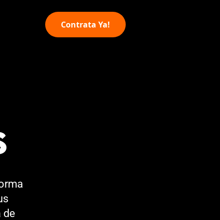
Contrata Ya!
S
forma
us
a de