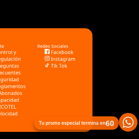
te
Redes Sociales
ntrol y
Facebook
gulación
Instagram
reguntas
Tik Tok
ecuentes
eguridad
eglamentos
 Abonados
apacidad
RCOTEL
locidad
60
Tu promo especial termina en