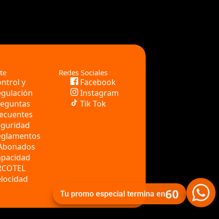
te
Redes Sociales
ntrol y
Facebook
gulación
Instagram
reguntas
Tik Tok
ecuentes
eguridad
eglamentos
 Abonados
apacidad
RCOTEL
locidad
60
Tu promo especial termina en