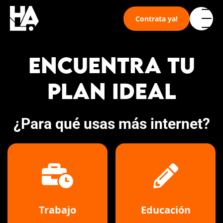
Skip
to
Contrata ya!
content
Nosotros
ENCUENTRA TU
Planes
PLAN IDEAL
Hallo TV
¿Para qué usas más internet?
Soporte
Trabajo
Educación