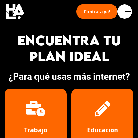
Skip
to
Contrata ya!
content
Nosotros
ENCUENTRA TU
Planes
PLAN IDEAL
Hallo TV
¿Para qué usas más internet?
Soporte
Trabajo
Educación