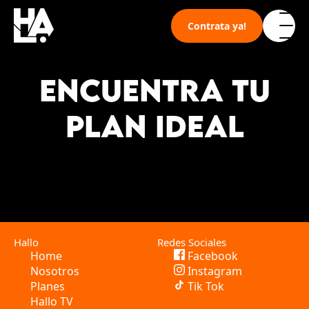
Skip
to
Contrata ya!
content
Nosotros
ENCUENTRA TU
Planes
PLAN IDEAL
Hallo TV
Soporte
Hallo
Redes Sociales
Home
Facebook
Nosotros
Instagram
Planes
Tik Tok
Hallo TV