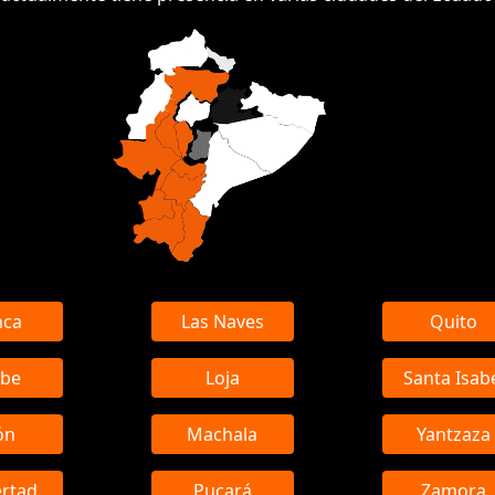
nca
Las Naves
Quito
be
Loja
Santa Isab
ón
Machala
Yantzaza
ertad
Pucará
Zamora