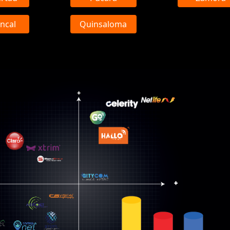
ncal
Quinsaloma